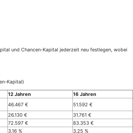
pital und Chancen-Kapital jederzeit neu festlegen, wobei
en-Kapital)
12 Jahren
16 Jahren
46.467 €
51.592 €
26.130 €
31.761 €
72.597 €
83.353 €
3,16 %
3,25 %