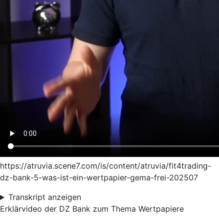
https://atruvia.scene7.com/is/content/atruvia/fit4trading-
dz-bank-5-was-ist-ein-wertpapier-gema-frei-202507
Transkript anzeigen
Erklärvideo der DZ Bank zum Thema Wertpapiere