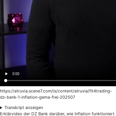
https://atruvia.scene7.com/is/content/atruvia/fit4trading-
dz-bank-1-inflation-gema-frei-202507
Transkript anzeigen
Erklärvideo der DZ Bank darüber, wie Inflation funktioniert