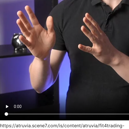
https://atruvia.scene7.com/is/content/atruvia/fit4trading-