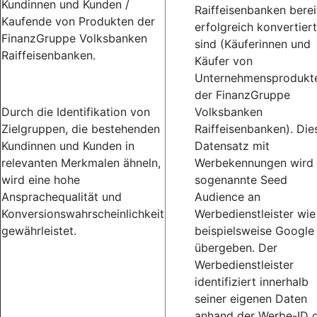
Kundinnen und Kunden /
Raiffeisenbanken berei
Kaufende von Produkten der
erfolgreich konvertiert
FinanzGruppe Volksbanken
sind (Käuferinnen und
Raiffeisenbanken.
Käufer von
Unternehmensprodukt
der FinanzGruppe
Durch die Identifikation von
Volksbanken
Zielgruppen, die bestehenden
Raiffeisenbanken). Die
Kundinnen und Kunden in
Datensatz mit
relevanten Merkmalen ähneln,
Werbekennungen wird 
wird eine hohe
sogenannte Seed
Ansprachequalität und
Audience an
Konversionswahrscheinlichkeit
Werbedienstleister wie
gewährleistet.
beispielsweise Google
übergeben. Der
Werbedienstleister
identifiziert innerhalb
seiner eigenen Daten
anhand der Werbe-ID d