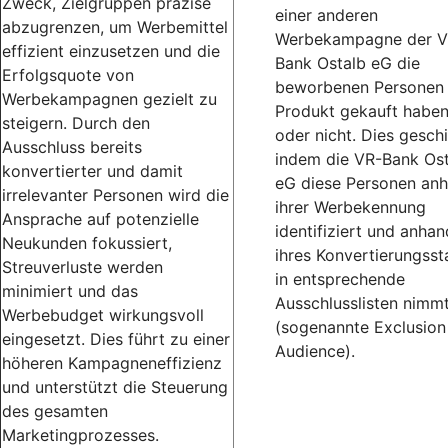
Zweck, Zielgruppen präzise
einer anderen
abzugrenzen, um Werbemittel
Werbekampagne der V
effizient einzusetzen und die
Bank Ostalb eG die
Erfolgsquote von
beworbenen Personen
Werbekampagnen gezielt zu
Produkt gekauft habe
steigern. Durch den
oder nicht. Dies geschi
Ausschluss bereits
indem die VR-Bank Os
konvertierter und damit
eG diese Personen an
irrelevanter Personen wird die
ihrer Werbekennung
Ansprache auf potenzielle
identifiziert und anhan
Neukunden fokussiert,
ihres Konvertierungsst
Streuverluste werden
in entsprechende
minimiert und das
Ausschlusslisten nimm
Werbebudget wirkungsvoll
(sogenannte Exclusion
eingesetzt. Dies führt zu einer
Audience).
höheren Kampagneneffizienz
und unterstützt die Steuerung
des gesamten
Marketingprozesses.