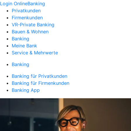
Login OnlineBanking
Privatkunden
Firmenkunden
VR-Private Banking
Bauen & Wohnen
Banking
Meine Bank
Service & Mehrwerte
Banking
Banking für Privatkunden
Banking für Firmenkunden
Banking App