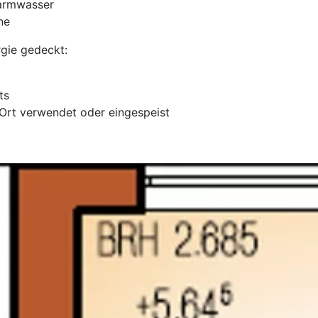
Warmwasser
ne
rgie gedeckt:
hts
Ort verwendet oder eingespeist