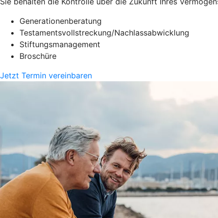
Sie behalten die Kontrolle über die Zukunft Ihres Vermöge
Generationenberatung
Testamentsvollstreckung/Nachlassabwicklung
Stiftungsmanagement
Broschüre
Jetzt Termin vereinbaren