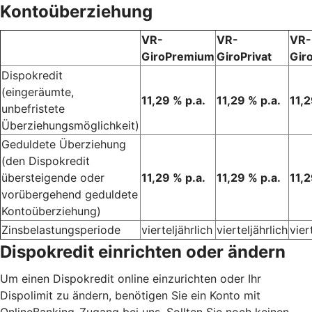
Kontoüberziehung
VR-
VR-
VR-
GiroPremium
GiroPrivat
Gir
Dispokredit
(eingeräumte,
11,29 % p.a.
11,29 % p.a.
11,2
unbefristete
Überziehungsmöglichkeit)
Geduldete Überziehung
(den Dispokredit
übersteigende oder
11,29 % p.a.
11,29 % p.a.
11,2
vorübergehend geduldete
Kontoüberziehung)
Zinsbelastungsperiode
vierteljährlich
vierteljährlich
vier
Dispokredit einrichten oder ändern
Um einen Dispokredit online einzurichten oder Ihr
Dispolimit zu ändern, benötigen Sie ein Konto mit
OnlineBanking-Zugang bei uns. Sollten Sie noch keinen